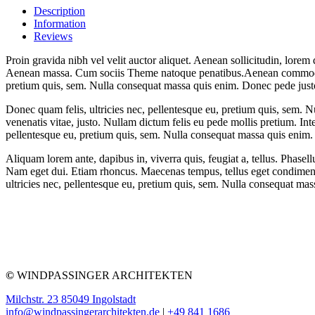
Description
Information
Reviews
Proin gravida nibh vel velit auctor aliquet. Aenean sollicitudin, lorem
Aenean massa. Cum sociis Theme natoque penatibus.Aenean commodo li
pretium quis, sem. Nulla consequat massa quis enim. Donec pede justo, f
Donec quam felis, ultricies nec, pellentesque eu, pretium quis, sem. Nu
venenatis vitae, justo. Nullam dictum felis eu pede mollis pretium. In
pellentesque eu, pretium quis, sem. Nulla consequat massa quis enim. Do
Aliquam lorem ante, dapibus in, viverra quis, feugiat a, tellus. Phasell
Nam eget dui. Etiam rhoncus. Maecenas tempus, tellus eget condimen
ultricies nec, pellentesque eu, pretium quis, sem. Nulla consequat massa
©
WINDPASSINGER ARCHITEKTEN
Milchstr. 23 85049 Ingolstadt
info@windpassingerarchitekten.de
|
+49 841 1686