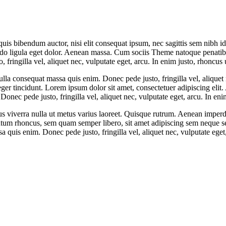
 quis bibendum auctor, nisi elit consequat ipsum, nec sagittis sem nibh 
gula eget dolor. Aenean massa. Cum sociis Theme natoque penatibus e
ringilla vel, aliquet nec, vulputate eget, arcu. In enim justo, rhoncus u
lla consequat massa quis enim. Donec pede justo, fringilla vel, aliquet n
teger tincidunt. Lorem ipsum dolor sit amet, consectetuer adipiscing eli
nec pede justo, fringilla vel, aliquet nec, vulputate eget, arcu. In enim
us viverra nulla ut metus varius laoreet. Quisque rutrum. Aenean imperdie
tum rhoncus, sem quam semper libero, sit amet adipiscing sem neque se
 quis enim. Donec pede justo, fringilla vel, aliquet nec, vulputate eget,