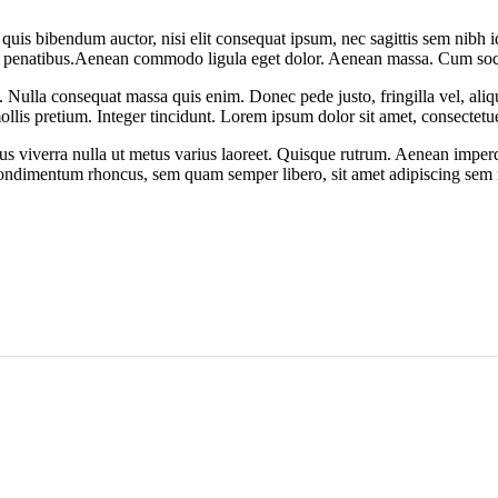
m quis bibendum auctor, nisi elit consequat ipsum, nec sagittis sem nibh
enatibus.Aenean commodo ligula eget dolor. Aenean massa. Cum soci
 Nulla consequat massa quis enim. Donec pede justo, fringilla vel, aliqu
ollis pretium. Integer tincidunt. Lorem ipsum dolor sit amet, consectet
lus viverra nulla ut metus varius laoreet. Quisque rutrum. Aenean imperdie
ondimentum rhoncus, sem quam semper libero, sit amet adipiscing sem 