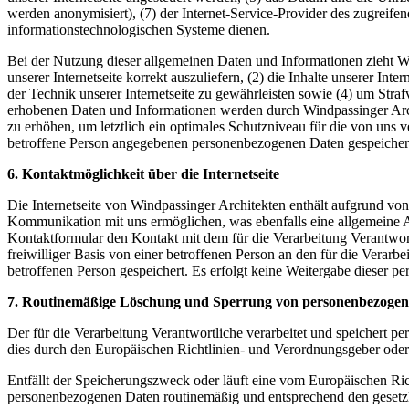
werden anonymisiert), (7) der Internet-Service-Provider des zugreif
informationstechnologischen Systeme dienen.
Bei der Nutzung dieser allgemeinen Daten und Informationen zieht Wi
unserer Internetseite korrekt auszuliefern, (2) die Inhalte unserer In
der Technik unserer Internetseite zu gewährleisten sowie (4) um Stra
erhobenen Daten und Informationen werden durch Windpassinger Archit
zu erhöhen, um letztlich ein optimales Schutzniveau für die von uns
betroffene Person angegebenen personenbezogenen Daten gespeicher
6. Kontaktmöglichkeit über die Internetseite
Die Internetseite von Windpassinger Architekten enthält aufgrund vo
Kommunikation mit uns ermöglichen, was ebenfalls eine allgemeine Ad
Kontaktformular den Kontakt mit dem für die Verarbeitung Verantwor
freiwilliger Basis von einer betroffenen Person an den für die Ver
betroffenen Person gespeichert. Es erfolgt keine Weitergabe dieser p
7. Routinemäßige Löschung und Sperrung von personenbezoge
Der für die Verarbeitung Verantwortliche verarbeitet und speichert p
dies durch den Europäischen Richtlinien- und Verordnungsgeber oder 
Entfällt der Speicherungszweck oder läuft eine vom Europäischen Ri
personenbezogenen Daten routinemäßig und entsprechend den gesetzli