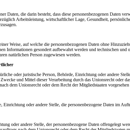
gener Daten, die darin besteht, dass diese personenbezogenen Daten ve
üglich Arbeitsleistung, wirtschaftlicher Lage, Gesundheit, persönlicher
rzusagen.
einer Weise, auf welche die personenbezogenen Daten ohne Hinzuziehun
chen Informationen gesondert aufbewahrt werden und technischen und o
rbaren natürlichen Person zugewiesen werden.
tlicher
atürliche oder juristische Person, Behörde, Einrichtung oder andere Ste
Zwecke und Mittel dieser Verarbeitung durch das Unionsrecht oder das
nach dem Unionsrecht oder dem Recht der Mitgliedstaaten vorgesehen
rde, Einrichtung oder andere Stelle, die personenbezogene Daten im Auft
ichtung oder andere Stelle, der personenbezogene Daten offengelegt wer
auftrags nach dem Unionsrecht oder dem Recht der Mitgliedstaaten mö