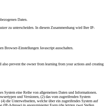
enbezogenen Daten.
tzer zu unterscheiden. In diesem Zusammenhang wird Ihre IP-
den Browser-Einstellungen Javascript ausschalten.
ll also prevent the owner from learning from your actions and creating
iertes System eine Reihe von allgemeinen Daten und Informationen.
rowsertypen und Versionen, (2) das vom zugreifenden System
), (4) die Unterwebseiten, welche über ein zugreifendes System auf
sse (IP-Adresse) in anonymisierter Form (die letzten zwei Stellen