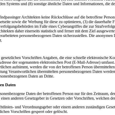
enden Systems und (8) sonstige ähnliche Daten und Informationen, die 
ndpassinger Architekten keine Rückschlüsse auf die betroffene Person.
ternetseite sowie die Werbung für diese zu optimieren, (3) die dauerhaf
fverfolgungsbehörden im Falle eines Cyberangriffes die zur Strafverfo
ekten daher einerseits statistisch und ferner mit dem Ziel ausgewert
 verarbeiteten personenbezogenen Daten sicherzustellen. Die anonymen 
t.
n gesetzlichen Vorschriften Angaben, die eine schnelle elektronische
resse der sogenannten elektronischen Post (E-Mail-Adresse) umfasst. 
tlichen aufnimmt, werden die von der betroffenen Person übermittelte
arbeitung Verantwortlichen übermittelten personenbezogenen Daten werd
ersonenbezogenen Daten an Dritte.
nen Daten
ersonenbezogene Daten der betroffenen Person nur für den Zeitraum, der
einen anderen Gesetzgeber in Gesetzen oder Vorschriften, welchen der 
chtlinien- und Verordnungsgeber oder einem anderen zuständigen Geset
chen Vorschriften gesperrt oder gelöscht.