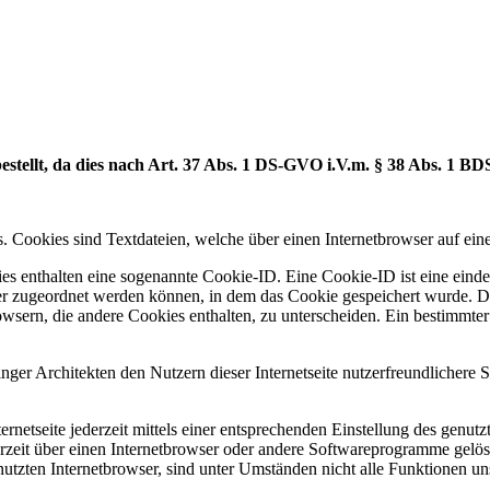
ellt, da dies nach Art. 37 Abs. 1 DS-GVO i.V.m. § 38 Abs. 1 BDSG
. Cookies sind Textdateien, welche über einen Internetbrowser auf e
es enthalten eine sogenannte Cookie-ID. Eine Cookie-ID ist eine einde
r zugeordnet werden können, in dem das Cookie gespeichert wurde. Die
owsern, die andere Cookies enthalten, zu unterscheiden. Ein bestimmte
r Architekten den Nutzern dieser Internetseite nutzerfreundlichere Se
rnetseite jederzeit mittels einer entsprechenden Einstellung des genu
erzeit über einen Internetbrowser oder andere Softwareprogramme gelösc
utzten Internetbrowser, sind unter Umständen nicht alle Funktionen uns