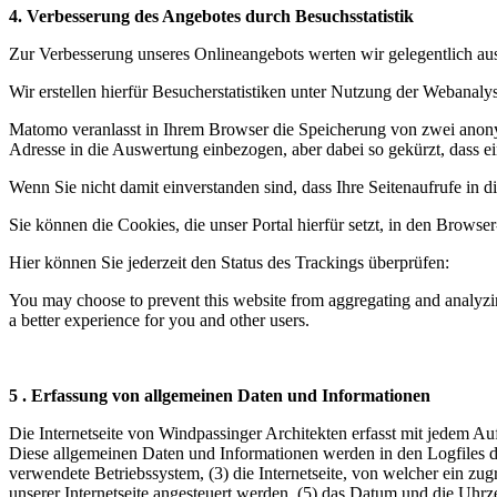
4. Verbesserung des Angebotes durch Besuchsstatistik
Zur Verbesserung unseres Onlineangebots werten wir gelegentlich aus,
Wir erstellen hierfür Besucherstatistiken unter Nutzung der Webana
Matomo veranlasst in Ihrem Browser die Speicherung von zwei anon
Adresse in die Auswertung einbezogen, aber dabei so gekürzt, dass e
Wenn Sie nicht damit einverstanden sind, dass Ihre Seitenaufrufe in d
Sie können die Cookies, die unser Portal hierfür setzt, in den Browse
Hier können Sie jederzeit den Status des Trackings überprüfen:
You may choose to prevent this website from aggregating and analyzing
a better experience for you and other users.
5 . Erfassung von allgemeinen Daten und Informationen
Die Internetseite von Windpassinger Architekten erfasst mit jedem Au
Diese allgemeinen Daten und Informationen werden in den Logfiles d
verwendete Betriebssystem, (3) die Internetseite, von welcher ein zug
unserer Internetseite angesteuert werden, (5) das Datum und die Uhrzei