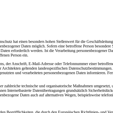
nschutz hat einen besonders hohen Stellenwert für die Geschäftsleitun
nenbezogener Daten möglich. Sofern eine betroffene Person besondere S
ten erforderlich werden. Ist die Verarbeitung personenbezogener Daten
ffenen Person ein.
, der Anschrift, E-Mail-Adresse oder Telefonnummer einer betroffenen
Architekten geltenden landesspezifischen Datenschutzbestimmungen. 
enutzten und verarbeiteten personenbezogenen Daten informieren. Fern
her zahlreiche technische und organisatorische Maßnahmen umgesetzt, u
en Internetbasierte Datenübertragungen grundsätzlich Sicherheitslücke
nenbezogene Daten auch auf alternativen Wegen, beispielsweise telefoni
den Begrifflichkeiten, die durch den Europäischen Richtlinien- und 