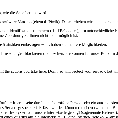
 wie die Seite benutzt wird.
lysesoftware Matomo (ehemals Piwik). Dabei erheben wir keine person
ymen Identifikationsnummern (HTTP-Cookies), um unterschiedliche Nu
ine Zuordnung zu Ihnen nicht mehr möglich ist.
ie Statistiken einbezogen wird, haben sie mehrere Möglichkeiten:
r-Einstellungen blockieren und löschen. Sie können für unser Portal in 
 the actions you take here. Doing so will protect your privacy, but wi
fruf der Internetseite durch eine betroffene Person oder ein automatis
es Servers gespeichert. Erfasst werden können die (1) verwendeten B
reifendes System auf unsere Internetseite gelangt (sogenannte Referrer
t eines Zugriffs auf die Internetseite, (6) eine Internet-Protokoll-Adre