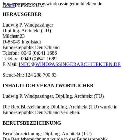
Impressum von www.windpassingerarchitekten.de
Home
IMPRESSUM
HERAUSGEBER
Ludwig P. Windpassinger
Dipl.Ing. Architekt (TU)
Milchstr.23
D-85049 Ingolstadt
Bundesrepublik Deutschland
Telefon: 0049 (0)841 1686
Telefax: 0049 (0)841 1689
E-Mail:
INFO@WINDPASSINGERARCHITEKTEN.DE
Steuer-Nr.: 124 288 700 83
INHALTLICH VERANTWORTLICHER
Ludwig P. Windpassinger, Dipl.Ing. Architekt (TU)
Die Berufsbezeichnung Dipl.Ing. Architekt (TU) wurde in
Bundesrepublik Deutschland verliehen.
BERUFSBEZEICHNUNG
Berufsbezeichnung: Dipl.Ing. Architekt (TU)
Die Berufsbezeichnung wurde in der Bundesrepublik