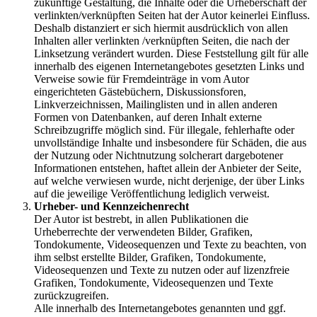
zukünftige Gestaltung, die Inhalte oder die Urheberschaft der
verlinkten/verknüpften Seiten hat der Autor keinerlei Einfluss.
Deshalb distanziert er sich hiermit ausdrücklich von allen
Inhalten aller verlinkten /verknüpften Seiten, die nach der
Linksetzung verändert wurden. Diese Feststellung gilt für alle
innerhalb des eigenen Internetangebotes gesetzten Links und
Verweise sowie für Fremdeinträge in vom Autor
eingerichteten Gästebüchern, Diskussionsforen,
Linkverzeichnissen, Mailinglisten und in allen anderen
Formen von Datenbanken, auf deren Inhalt externe
Schreibzugriffe möglich sind. Für illegale, fehlerhafte oder
unvollständige Inhalte und insbesondere für Schäden, die aus
der Nutzung oder Nichtnutzung solcherart dargebotener
Informationen entstehen, haftet allein der Anbieter der Seite,
auf welche verwiesen wurde, nicht derjenige, der über Links
auf die jeweilige Veröffentlichung lediglich verweist.
Urheber- und Kennzeichenrecht
Der Autor ist bestrebt, in allen Publikationen die
Urheberrechte der verwendeten Bilder, Grafiken,
Tondokumente, Videosequenzen und Texte zu beachten, von
ihm selbst erstellte Bilder, Grafiken, Tondokumente,
Videosequenzen und Texte zu nutzen oder auf lizenzfreie
Grafiken, Tondokumente, Videosequenzen und Texte
zurückzugreifen.
Alle innerhalb des Internetangebotes genannten und ggf.